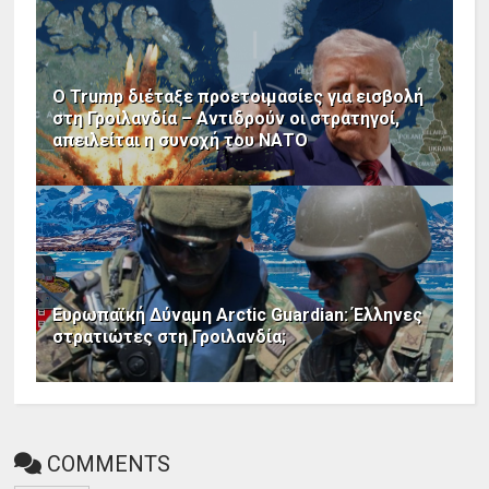
Ο Trump διέταξε προετοιμασίες για εισβολή
στη Γροιλανδία – Αντιδρούν οι στρατηγοί,
απειλείται η συνοχή του ΝΑΤΟ
Ευρωπαϊκή Δύναμη Arctic Guardian: Έλληνες
στρατιώτες στη Γροιλανδία;
COMMENTS