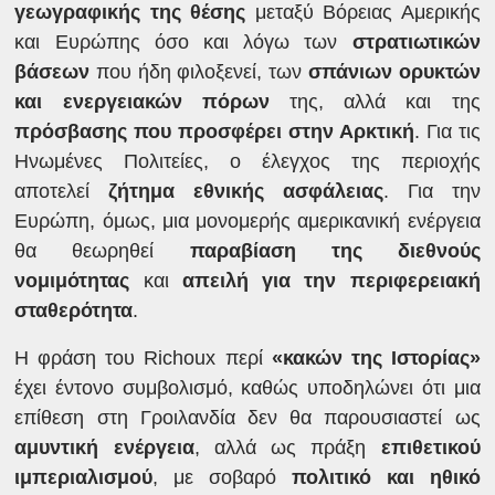
γεωγραφικής της θέσης
μεταξύ Βόρειας Αμερικής
και Ευρώπης όσο και λόγω των
στρατιωτικών
βάσεων
που ήδη φιλοξενεί, των
σπάνιων ορυκτών
και ενεργειακών πόρων
της, αλλά και της
πρόσβασης που προσφέρει στην Αρκτική
. Για τις
Ηνωμένες Πολιτείες, ο έλεγχος της περιοχής
αποτελεί
ζήτημα εθνικής ασφάλειας
. Για την
Ευρώπη, όμως, μια μονομερής αμερικανική ενέργεια
θα θεωρηθεί
παραβίαση της διεθνούς
νομιμότητας
και
απειλή για την περιφερειακή
σταθερότητα
.
Η φράση του Richoux περί
«κακών της Ιστορίας»
έχει έντονο συμβολισμό, καθώς υποδηλώνει ότι μια
επίθεση στη Γροιλανδία δεν θα παρουσιαστεί ως
αμυντική ενέργεια
, αλλά ως πράξη
επιθετικού
ιμπεριαλισμού
, με σοβαρό
πολιτικό και ηθικό