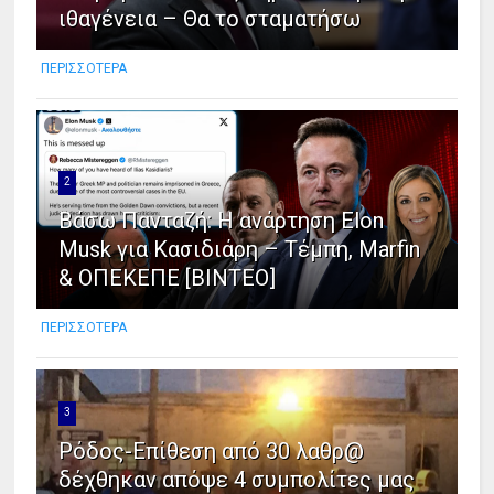
ιθαγένεια – Θα το σταματήσω
ΠΕΡΙΣΣΟΤΕΡΑ
2
Βάσω Πανταζή: Η ανάρτηση Elon
Musk για Κασιδιάρη – Τέμπη, Marfin
& ΟΠΕΚΕΠΕ [ΒΙΝΤΕΟ]
ΠΕΡΙΣΣΟΤΕΡΑ
3
Ρόδος-Επίθεση από 30 λαθρ@
δέχθηκαν απόψε 4 συμπολίτες μας