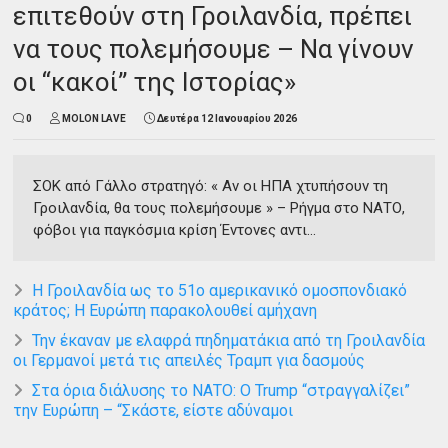
επιτεθούν στη Γροιλανδία, πρέπει
να τους πολεμήσουμε – Να γίνουν
οι “κακοί” της Ιστορίας»
0
MOLON LAVE
Δευτέρα 12 Ιανουαρίου 2026
ΣΟΚ από Γάλλο στρατηγό: « Αν οι ΗΠΑ χτυπήσουν τη
Γροιλανδία, θα τους πολεμήσουμε » – Ρήγμα στο ΝΑΤΟ,
φόβοι για παγκόσμια κρίση Έντονες αντι...
Η Γροιλανδία ως το 51ο αμερικανικό ομοσπονδιακό
κράτος; Η Ευρώπη παρακολουθεί αμήχανη
Την έκαναν με ελαφρά πηδηματάκια από τη Γροιλανδία
οι Γερμανοί μετά τις απειλές Τραμπ για δασμούς
Στα όρια διάλυσης το ΝΑΤΟ: Ο Trump “στραγγαλίζει”
την Ευρώπη – “Σκάστε, είστε αδύναμοι