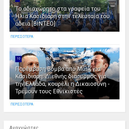
Το αδιαχώρητο στα γραφεία του
Ηλία Κασιδιάρη στην τελευταία του
άδεια [ΒΙΝΤΕΟ]
ΠΕΡΙΣΣΟΤΕΡΑ
10
Παρέμβαση βόμβα από Musk για
Κασιδιάρη: Διεθνής διασυρμός για
την Ελλάδα, κουρέλι η Δικαιοσύνη -
Τρέμουν τους Εθνικιστές
ΠΕΡΙΣΣΟΤΕΡΑ
Αναγνώστες