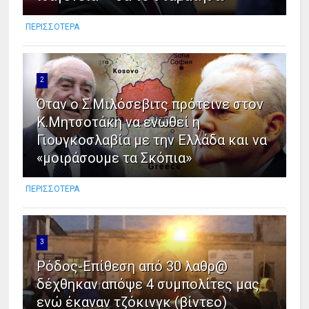
ΠΕΡΙΣΣΟΤΕΡΑ
2
Όταν ο Σ.Μιλόσεβιτς πρότεινε στον
Κ.Μητσοτάκη να ενωθεί η
Γιουγκοσλαβία με την Ελλάδα και να
«μοιράσουμε τα Σκόπια»
ΠΕΡΙΣΣΟΤΕΡΑ
3
Ρόδος-Επίθεση από 30 λαθρ@
δέχθηκαν απόψε 4 συμπολίτες μας
ενώ έκαναν τζόκινγκ (βίντεο)