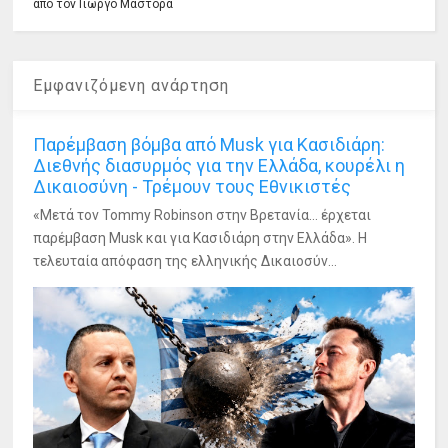
από τον Γιώργο Μάστορα
Εμφανιζόμενη ανάρτηση
Παρέμβαση βόμβα από Musk για Κασιδιάρη:
Διεθνής διασυρμός για την Ελλάδα, κουρέλι η
Δικαιοσύνη - Τρέμουν τους Εθνικιστές
«Μετά τον Tommy Robinson στην Βρετανία... έρχεται
παρέμβαση Musk και για Κασιδιάρη στην Ελλάδα». Η
τελευταία απόφαση της ελληνικής Δικαιοσύν...