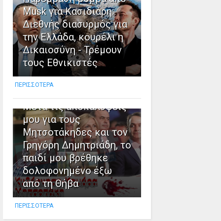
Musk για Κασιδιάρη:
Διεθνής διασυρμός για
την Ελλάδα, κουρέλι η
10
Δικαιοσύνη - Τρέμουν
τους Εθνικιστές
Καταγγελία Σπύρου
Νίνου, απόστρατου
ΠΕΡΙΣΣΟΤΕΡΑ
αξιωματικού της ΕΥΠ:
Μετά τις αποκαλύψεις
μου για τους
Μητσοτάκηδες και τον
Γρηγόρη Δημητριάδη, το
παιδί μου βρέθηκε
δολοφονημένο έξω
από τη Θήβα
ΠΕΡΙΣΣΟΤΕΡΑ