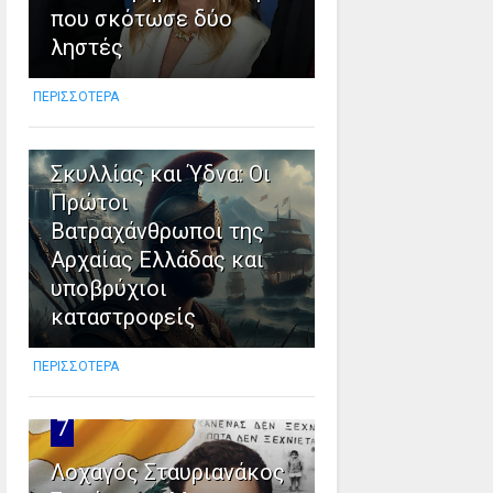
που σκότωσε δύο
ληστές
ΠΕΡΙΣΣΟΤΕΡΑ
6
Σκυλλίας και Ύδνα: Οι
Πρώτοι
Βατραχάνθρωποι της
Αρχαίας Ελλάδας και
υποβρύχιοι
καταστροφείς
ΠΕΡΙΣΣΟΤΕΡΑ
7
Λοχαγός Σταυριανάκος