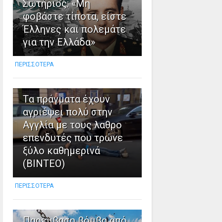
Σωτήριος: «Μη
φοβάστε τίποτα, είστε
Έλληνες και πολεμάτε
για την Ελλάδα»
ΠΕΡΙΣΣΟΤΕΡΑ
8
Tα πράγματα έχουν
αγριέψει πολύ στην
Αγγλία με τους λαθρο
επενδυτές που τρώνε
ξύλο καθημερινά
(ΒΙΝΤΕΟ)
ΠΕΡΙΣΣΟΤΕΡΑ
9
Παρέμβαση βόμβα από