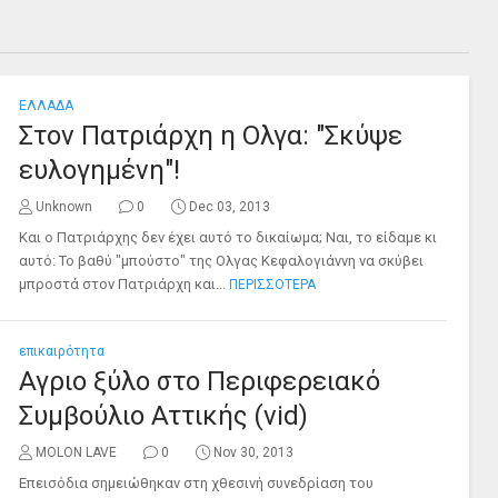
ΕΛΛΑΔΑ
Στον Πατριάρχη η Ολγα: "Σκύψε
ευλογημένη"!
Unknown
0
Dec 03, 2013
Και ο Πατριάρχης δεν έχει αυτό το δικαίωμα; Ναι, το είδαμε κι
αυτό: Το βαθύ "μπούστο" της Ολγας Κεφαλογιάννη να σκύβει
μπροστά στον Πατριάρχη και...
ΠΕΡΙΣΣΟΤΕΡΑ
επικαιρότητα
Αγριο ξύλο στο Περιφερειακό
Συμβούλιο Αττικής (vid)
MOLON LAVE
0
Nov 30, 2013
Επεισόδια σημειώθηκαν στη χθεσινή συνεδρίαση του