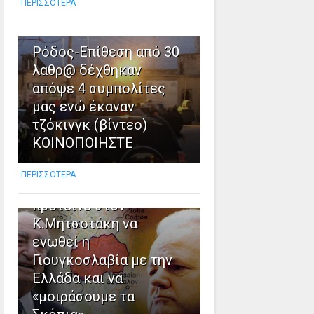
ΠΕΡΙΣΣΟΤΕΡΑ
2
Ρόδος-Επίθεση από 30
λαθρ@ δέχθηκαν
απόψε 4 συμπολίτες
μας ενώ έκαναν
τζόκινγκ (βίντεο)
ΚΟΙΝΟΠΟΙΗΣΤΕ
3
ΠΕΡΙΣΣΟΤΕΡΑ
Όταν ο Σ.Μιλόσεβιτς
πρότεινε στον
Κ.Μητσοτάκη να
ενωθεί η
Γιουγκοσλαβία με την
Ελλάδα και να
«μοιράσουμε τα