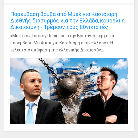
Παρέμβαση βόμβα από Musk για Κασιδιάρη:
Διεθνής διασυρμός για την Ελλάδα, κουρέλι η
Δικαιοσύνη - Τρέμουν τους Εθνικιστές
«Μετά τον Tommy Robinson στην Βρετανία... έρχεται
παρέμβαση Musk και για Κασιδιάρη στην Ελλάδα». Η
τελευταία απόφαση της ελληνικής Δικαιοσύν...