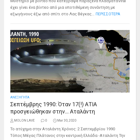
Μυστήριο με βίντεο που κατέγραψε παράξενα πλάσματαViral
έχει γίνει ένα βίντεο από μια υποτιθέμενη συνάντηση με
εξωγήινους έξω από σπίτι στο Λας Βέγκας...
ΠΕΡΙΣΣΟΤΕΡΑ
ΑΝΕΞΗΓΗΤΑ
Σεπτέμβρης 1990: Όταν 17(!) ΑΤΙΑ
προσγειώθηκαν στην… Αταλάντη
MOLON LAVE
0
Mar 30, 2020
Το ατύχημα στην Αταλάντη Χρόνος: 2 Σεπτεμβρίου 1990
Τόπος:Μέγας Πλάτανος στην κεντρική Ελλάδα -Αταλάντη Την