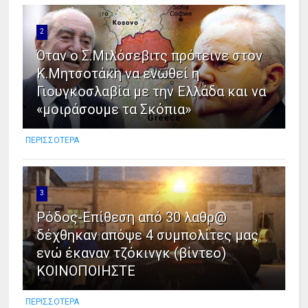
2
Όταν ο Σ.Μιλόσεβιτς πρότεινε στον
Κ.Μητσοτάκη να ενωθεί η
Γιουγκοσλαβία με την Ελλάδα και να
«μοιράσουμε τα Σκόπια»
ΠΕΡΙΣΣΟΤΕΡΑ
3
Ρόδος-Επίθεση από 30 λαθρ@
δέχθηκαν απόψε 4 συμπολίτες μας
ενώ έκαναν τζόκινγκ (βίντεο)
ΚΟΙΝΟΠΟΙΗΣΤΕ
ΠΕΡΙΣΣΟΤΕΡΑ