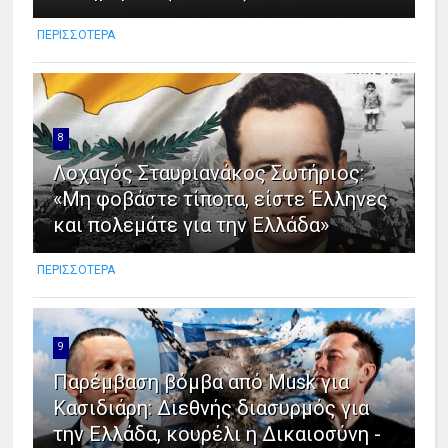
ΠΕΡΙΣΣΟΤΕΡΑ
8
Λοχαγός Σταυριανάκος Σωτήριος:
«Μη φοβάστε τίποτα, είστε Έλληνες
και πολεμάτε για την Ελλάδα»
ΠΕΡΙΣΣΟΤΕΡΑ
9
Παρέμβαση βόμβα από Musk για
Κασιδιάρη: Διεθνής διασυρμός για
την Ελλάδα, κουρέλι η Δικαιοσύνη -