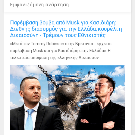
Εμφανιζόμενη ανάρτηση
Παρέμβαση βόμβα από Musk για Κασιδιάρη:
Διεθνής διασυρμός για την Ελλάδα, κουρέλι η
Δικαιοσύνη - Τρέμουν τους Εθνικιστές
«Μετά τον Tommy Robinson στην Βρετανία... έρχεται
παρέμβαση Musk και για Κασιδιάρη στην Ελλάδα». Η
τελευταία απόφαση της ελληνικής Δικαιοσύν...