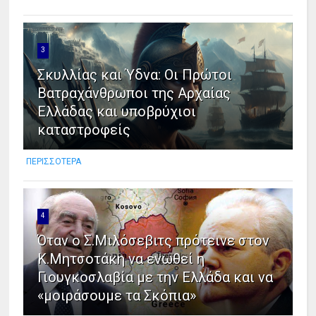
3
Σκυλλίας και Ύδνα: Οι Πρώτοι
Βατραχάνθρωποι της Αρχαίας
Ελλάδας και υποβρύχιοι
καταστροφείς
ΠΕΡΙΣΣΟΤΕΡΑ
4
Όταν ο Σ.Μιλόσεβιτς πρότεινε στον
Κ.Μητσοτάκη να ενωθεί η
Γιουγκοσλαβία με την Ελλάδα και να
«μοιράσουμε τα Σκόπια»