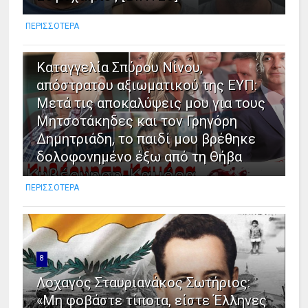
ΠΕΡΙΣΣΟΤΕΡΑ
7
Καταγγελία Σπύρου Νίνου,
απόστρατου αξιωματικού της ΕΥΠ:
Μετά τις αποκαλύψεις μου για τους
Μητσοτάκηδες και τον Γρηγόρη
Δημητριάδη, το παιδί μου βρέθηκε
δολοφονημένο έξω από τη Θήβα
ΠΕΡΙΣΣΟΤΕΡΑ
8
Λοχαγός Σταυριανάκος Σωτήριος:
«Μη φοβάστε τίποτα, είστε Έλληνες