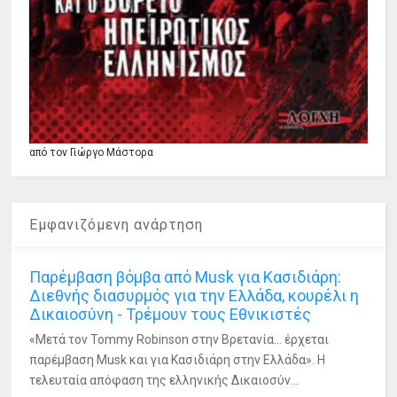
από τον Γιώργο Μάστορα
Εμφανιζόμενη ανάρτηση
Παρέμβαση βόμβα από Musk για Κασιδιάρη:
Διεθνής διασυρμός για την Ελλάδα, κουρέλι η
Δικαιοσύνη - Τρέμουν τους Εθνικιστές
«Μετά τον Tommy Robinson στην Βρετανία... έρχεται
παρέμβαση Musk και για Κασιδιάρη στην Ελλάδα». Η
τελευταία απόφαση της ελληνικής Δικαιοσύν...