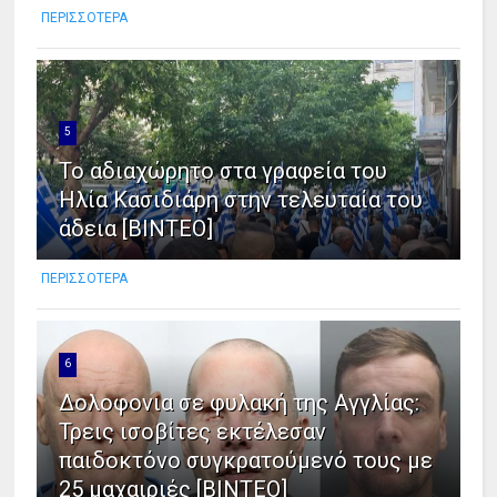
ΠΕΡΙΣΣΟΤΕΡΑ
5
Το αδιαχώρητο στα γραφεία του
Ηλία Κασιδιάρη στην τελευταία του
άδεια [ΒΙΝΤΕΟ]
ΠΕΡΙΣΣΟΤΕΡΑ
6
Δολοφονια σε φυλακή της Αγγλίας:
Τρεις ισοβίτες εκτέλεσαν
παιδοκτόνο συγκρατούμενό τους με
25 μαχαιριές [ΒΙΝΤΕΟ]