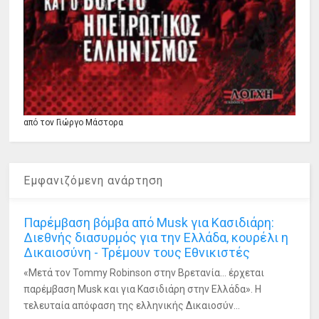
από τον Γιώργο Μάστορα
Εμφανιζόμενη ανάρτηση
Παρέμβαση βόμβα από Musk για Κασιδιάρη:
Διεθνής διασυρμός για την Ελλάδα, κουρέλι η
Δικαιοσύνη - Τρέμουν τους Εθνικιστές
«Μετά τον Tommy Robinson στην Βρετανία... έρχεται
παρέμβαση Musk και για Κασιδιάρη στην Ελλάδα». Η
τελευταία απόφαση της ελληνικής Δικαιοσύν...