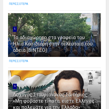
ΠΕΡΙΣΣΟΤΕΡΑ
5
Το αδιαχώρητο στα γραφεία του
Ηλία Κασιδιάρη στην τελευταία του
άδεια [ΒΙΝΤΕΟ]
ΠΕΡΙΣΣΟΤΕΡΑ
6
Λοχαγός Σταυριανάκος Σωτήριος:
«Μη φοβάστε τίποτα, είστε Έλληνες
και πολεμάτε για την Ελλάδα»