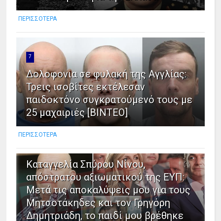
ΠΕΡΙΣΣΟΤΕΡΑ
7
Δολοφονια σε φυλακή της Αγγλίας:
Τρεις ισοβίτες εκτέλεσαν
παιδοκτόνο συγκρατούμενό τους με
25 μαχαιριές [ΒΙΝΤΕΟ]
ΠΕΡΙΣΣΟΤΕΡΑ
8
Καταγγελία Σπύρου Νίνου,
απόστρατου αξιωματικού της ΕΥΠ:
Μετά τις αποκαλύψεις μου για τους
Μητσοτάκηδες και τον Γρηγόρη
Δημητριάδη, το παιδί μου βρέθηκε