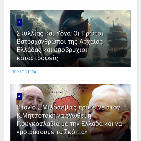
3
Σκυλλίας και Ύδνα: Οι Πρώτοι
Βατραχάνθρωποι της Αρχαίας
Ελλάδας και υποβρύχιοι
καταστροφείς
ΠΕΡΙΣΣΟΤΕΡΑ
4
Όταν ο Σ.Μιλόσεβιτς πρότεινε στον
Κ.Μητσοτάκη να ενωθεί η
Γιουγκοσλαβία με την Ελλάδα και να
«μοιράσουμε τα Σκόπια»