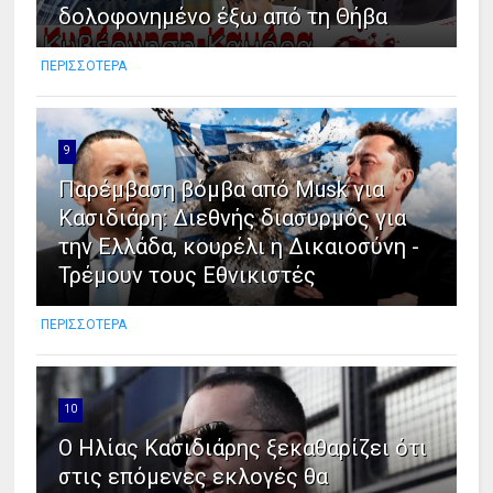
δολοφονημένο έξω από τη Θήβα
ΠΕΡΙΣΣΟΤΕΡΑ
9
Παρέμβαση βόμβα από Musk για
Κασιδιάρη: Διεθνής διασυρμός για
την Ελλάδα, κουρέλι η Δικαιοσύνη -
Τρέμουν τους Εθνικιστές
ΠΕΡΙΣΣΟΤΕΡΑ
10
Ο Ηλίας Κασιδιάρης ξεκαθαρίζει ότι
στις επόμενες εκλογές θα