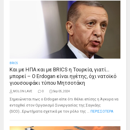
BRICS
Και με ΗΠΑ και με BRICS η Τουρκία, γιατί…
μπορεί – O Erdogan είναι ηγέτης, όχι νατοϊκό
γιουσουφάκι τύπου Μητσοτάκη
MOLON LAVE
0
Sep 05, 2024
Σημειώνεται πως o Erdogan είπε ότι θέλει επίσης η Άγκυρα να
ενταχθεί στον Οργανισμό Συνεργασίας της Σαγκάης
(SCO)...Ερωτήματα σχετικά με τον ρόλο της ...
ΠΕΡΙΣΣΟΤΕΡΑ