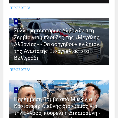
ΠΕΡΙΣΣΟΤΕΡΑ
8
Σύλληψη τεσσάρων Αλβανών στη
Σερβία για μπλούζες της «Μεγάλης
Αλβανίας» - Θα οδηγηθούν ενώπιον
της Ανώτατης Εισαγγελίας στο
Βελιγράδι
ΠΕΡΙΣΣΟΤΕΡΑ
9
Παρέμβαση βόμβα από Musk για
Κασιδιάρη: Διεθνής διασυρμός για
την Ελλάδα, κουρέλι η Δικαιοσύνη -