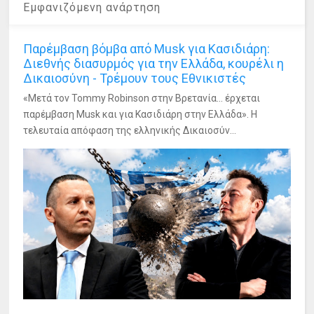
Εμφανιζόμενη ανάρτηση
Παρέμβαση βόμβα από Musk για Κασιδιάρη:
Διεθνής διασυρμός για την Ελλάδα, κουρέλι η
Δικαιοσύνη - Τρέμουν τους Εθνικιστές
«Μετά τον Tommy Robinson στην Βρετανία... έρχεται
παρέμβαση Musk και για Κασιδιάρη στην Ελλάδα». Η
τελευταία απόφαση της ελληνικής Δικαιοσύν...