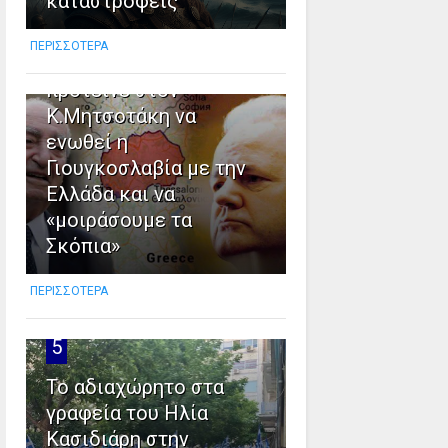
καταστροφείς
4
ΠΕΡΙΣΣΟΤΕΡΑ
Όταν ο Σ.Μιλόσεβιτς
πρότεινε στον
Κ.Μητσοτάκη να
ενωθεί η
Γιουγκοσλαβία με την
Ελλάδα και να
«μοιράσουμε τα
Σκόπια»
ΠΕΡΙΣΣΟΤΕΡΑ
5
Το αδιαχώρητο στα
γραφεία του Ηλία
Κασιδιάρη στην