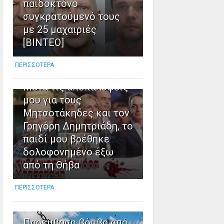
παιδοκτόνο
συγκρατούμενό τους
8
με 25 μαχαιριές
[ΒΙΝΤΕΟ]
Καταγγελία Σπύρου
Νίνου, απόστρατου
ΠΕΡΙΣΣΟΤΕΡΑ
αξιωματικού της ΕΥΠ:
Μετά τις αποκαλύψεις
μου για τους
Μητσοτάκηδες και τον
Γρηγόρη Δημητριάδη, το
παιδί μου βρέθηκε
δολοφονημένο έξω
από τη Θήβα
ΠΕΡΙΣΣΟΤΕΡΑ
9
Παρέμβαση βόμβα από