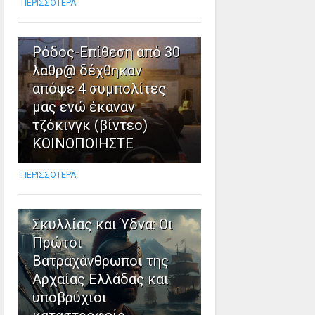
ΠΕΡΙΣΣΟΤΕΡΑ
2
Ρόδος-Επίθεση από 30
λαθρ@ δέχθηκαν
απόψε 4 συμπολίτες
μας ενώ έκαναν
τζόκινγκ (βίντεο)
ΚΟΙΝΟΠΟΙΗΣΤΕ
ΠΕΡΙΣΣΟΤΕΡΑ
3
Σκυλλίας και Ύδνα: Οι
Πρώτοι
Βατραχάνθρωποι της
Αρχαίας Ελλάδας και
υποβρύχιοι