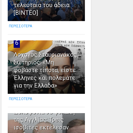
τελευταία του άδεια
[ΒΙΝΤΕΟ]
ΠΕΡΙΣΣΟΤΕΡΑ
6
Λοχαγός Σταυριανάκος
Σωτήριος: «Μη
φοβάστε τίποτα, είστε
Έλληνες και πολεμάτε
για την Ελλάδα»
7
ΠΕΡΙΣΣΟΤΕΡΑ
Δολοφονια σε φυλακή
της Αγγλίας: Τρεις
ισοβίτες εκτέλεσαν