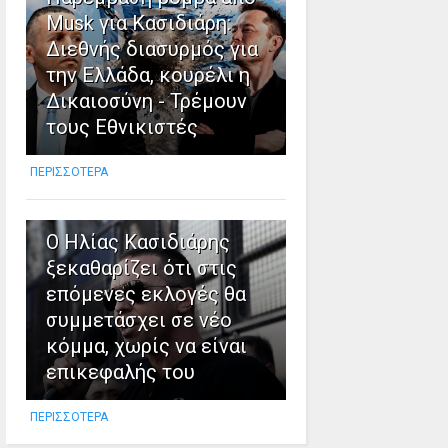
Musk για Κασιδιάρη:
Διεθνής διασυρμός για
την Ελλάδα, κουρέλι η
Δικαιοσύνη - Τρέμουν
τους Εθνικιστές
ΠΕΡΙΣΣΟΤΕΡΑ
10
Ο Ηλίας Κασιδιάρης
ξεκαθαρίζει ότι στις
επόμενες εκλογές θα
συμμετάσχει σε νέο
κόμμα, χωρίς να είναι
επικεφαλής του
ΠΕΡΙΣΣΟΤΕΡΑ