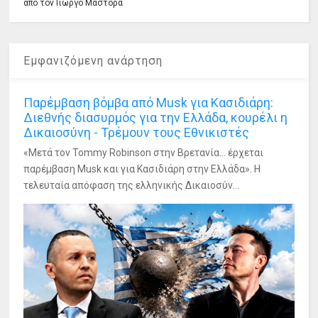
από τον Γιώργο Μάστορα
Εμφανιζόμενη ανάρτηση
Παρέμβαση βόμβα από Musk για Κασιδιάρη:
Διεθνής διασυρμός για την Ελλάδα, κουρέλι η
Δικαιοσύνη - Τρέμουν τους Εθνικιστές
«Μετά τον Tommy Robinson στην Βρετανία... έρχεται
παρέμβαση Musk και για Κασιδιάρη στην Ελλάδα». Η
τελευταία απόφαση της ελληνικής Δικαιοσύν...