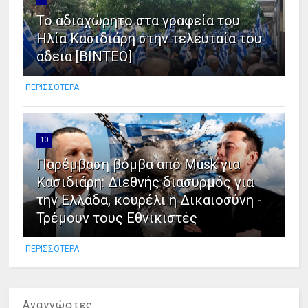
Το αδιαχώρητο στα γραφεία του
Ηλία Κασιδιάρη στην τελευταία του
άδεια [ΒΙΝΤΕΟ]
ΠΕΡΙΣΣΟΤΕΡΑ
10
Παρέμβαση βόμβα από Musk για
Κασιδιάρη: Διεθνής διασυρμός για
την Ελλάδα, κουρέλι η Δικαιοσύνη -
Τρέμουν τους Εθνικιστές
ΠΕΡΙΣΣΟΤΕΡΑ
Αναγνώστες