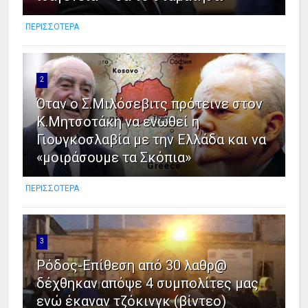
ΠΕΡΙΣΣΟΤΕΡΑ
2
Όταν ο Σ.Μιλόσεβιτς πρότεινε στον
Κ.Μητσοτάκη να ενωθεί η
Γιουγκοσλαβία με την Ελλάδα και να
«μοιράσουμε τα Σκόπια»
ΠΕΡΙΣΣΟΤΕΡΑ
3
Ρόδος-Επίθεση από 30 λαθρ@
δέχθηκαν απόψε 4 συμπολίτες μας
ενώ έκαναν τζόκινγκ (βίντεο)