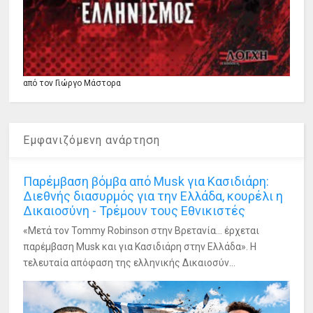
από τον Γιώργο Μάστορα
Εμφανιζόμενη ανάρτηση
Παρέμβαση βόμβα από Musk για Κασιδιάρη:
Διεθνής διασυρμός για την Ελλάδα, κουρέλι η
Δικαιοσύνη - Τρέμουν τους Εθνικιστές
«Μετά τον Tommy Robinson στην Βρετανία... έρχεται
παρέμβαση Musk και για Κασιδιάρη στην Ελλάδα». Η
τελευταία απόφαση της ελληνικής Δικαιοσύν...