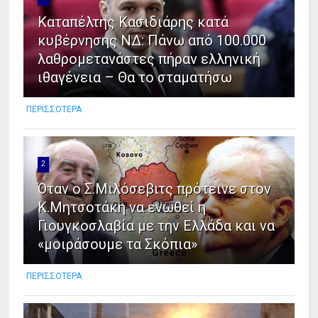
Καταπέλτης Κασιδιάρης κατά
κυβέρνησης ΝΔ: Πάνω από 100.000
λαθρομετανάστες πήραν ελληνική
ιθαγένεια – Θα το σταματήσω
ΠΕΡΙΣΣΟΤΕΡΑ
2
Όταν ο Σ.Μιλόσεβιτς πρότεινε στον
Κ.Μητσοτάκη να ενωθεί η
Γιουγκοσλαβία με την Ελλάδα και να
«μοιράσουμε τα Σκόπια»
ΠΕΡΙΣΣΟΤΕΡΑ