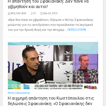
Η απάντηση του Σφακιανάκη: Δεν πάνε να
γ@μηθoύν και αυτοί!
MOLON LAVE
0
Nov 24, 2013
«Βρε δεν πάνε να γ@μηθoύν», δήλωσε ο Νότης Σφακιανάκης
μιλώντας για τις αντιδράσεις που προκάλεσαν τα λεγόμενά
του για την Χρυσή Αυγή και την αποχώρ...
ΠΕΡΙΣΣΟΤΕΡΑ
Νότης Σφακιανάκης
Η αιχμηρή απάντηση του Κωστόπουλου στις
δηλώσεις Σφακιανάκη: «Ο Σφακιανάκης δεν