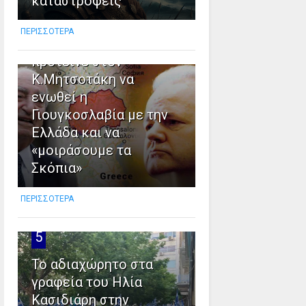
καταστροφείς
4
ΠΕΡΙΣΣΟΤΕΡΑ
Όταν ο Σ.Μιλόσεβιτς
πρότεινε στον
Κ.Μητσοτάκη να
ενωθεί η
Γιουγκοσλαβία με την
Ελλάδα και να
«μοιράσουμε τα
Σκόπια»
ΠΕΡΙΣΣΟΤΕΡΑ
5
Το αδιαχώρητο στα
γραφεία του Ηλία
Κασιδιάρη στην