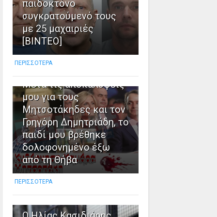
παιδοκτόνο
συγκρατούμενό τους
8
με 25 μαχαιριές
[ΒΙΝΤΕΟ]
Καταγγελία Σπύρου
Νίνου, απόστρατου
ΠΕΡΙΣΣΟΤΕΡΑ
αξιωματικού της ΕΥΠ:
Μετά τις αποκαλύψεις
μου για τους
Μητσοτάκηδες και τον
Γρηγόρη Δημητριάδη, το
παιδί μου βρέθηκε
δολοφονημένο έξω
από τη Θήβα
ΠΕΡΙΣΣΟΤΕΡΑ
9
Ο Ηλίας Κασιδιάρης