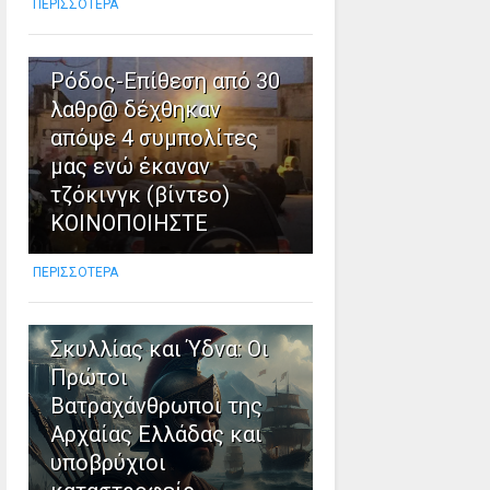
ΠΕΡΙΣΣΟΤΕΡΑ
2
Ρόδος-Επίθεση από 30
λαθρ@ δέχθηκαν
απόψε 4 συμπολίτες
μας ενώ έκαναν
τζόκινγκ (βίντεο)
ΚΟΙΝΟΠΟΙΗΣΤΕ
ΠΕΡΙΣΣΟΤΕΡΑ
3
Σκυλλίας και Ύδνα: Οι
Πρώτοι
Βατραχάνθρωποι της
Αρχαίας Ελλάδας και
υποβρύχιοι