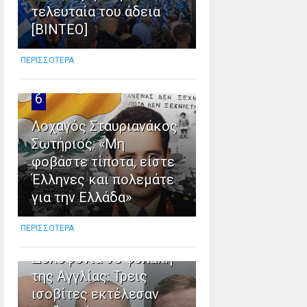
τελευταία του άδεια
[ΒΙΝΤΕΟ]
ΠΕΡΙΣΣΟΤΕΡΑ
6
Λοχαγός Σταυριανάκος
Σωτήριος: «Μη
φοβάστε τίποτα, είστε
Έλληνες και πολεμάτε
για την Ελλάδα»
7
ΠΕΡΙΣΣΟΤΕΡΑ
Δολοφονια σε φυλακή
της Αγγλίας: Τρεις
ισοβίτες εκτέλεσαν