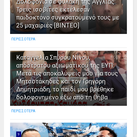
Δολοφονια σε φυλακή της Αγγλίας:
Τρεις ισοβίτες εκτέλεσαν
παιδοκτόνο συγκρατούμενό τους με
25 μαχαιριές [ΒΙΝΤΕΟ]
ΠΕΡΙΣΣΟΤΕΡΑ
8
Καταγγελία Σπύρου Νίνου,
απόστρατου αξιωματικού της ΕΥΠ:
Μετά τις αποκαλύψεις μου για τους
Μητσοτάκηδες και τον Γρηγόρη
Δημητριάδη, το παιδί μου βρέθηκε
δολοφονημένο έξω από τη Θήβα
ΠΕΡΙΣΣΟΤΕΡΑ
9