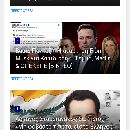
ΠΕΡΙΣΣΟΤΕΡΑ
7
Βάσω Πανταζή: Η ανάρτηση Elon
Musk για Κασιδιάρη – Τέμπη, Marfin
& ΟΠΕΚΕΠΕ [ΒΙΝΤΕΟ]
ΠΕΡΙΣΣΟΤΕΡΑ
8
Λοχαγός Σταυριανάκος Σωτήριος:
«Μη φοβάστε τίποτα, είστε Έλληνες