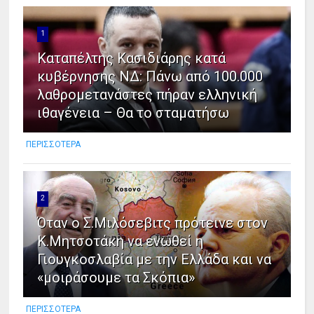
1
Καταπέλτης Κασιδιάρης κατά
κυβέρνησης ΝΔ: Πάνω από 100.000
λαθρομετανάστες πήραν ελληνική
ιθαγένεια – Θα το σταματήσω
ΠΕΡΙΣΣΟΤΕΡΑ
2
Όταν ο Σ.Μιλόσεβιτς πρότεινε στον
Κ.Μητσοτάκη να ενωθεί η
Γιουγκοσλαβία με την Ελλάδα και να
«μοιράσουμε τα Σκόπια»
ΠΕΡΙΣΣΟΤΕΡΑ