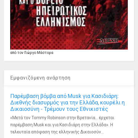
από τον Γιώργο Μάστορα
Εμφανιζόμενη ανάρτηση
Παρέμβαση βόμβα από Musk για Κασιδιάρη:
Διεθνής διασυρμός για την Ελλάδα, κουρέλι η
Δικαιοσύνη - Τρέμουν τους Εθνικιστές
«Μετά τον Tommy Robinson στην Βρετανία... έρχεται
παρέμβαση Musk και για Κασιδιάρη στην Ελλάδα». Η
τελευταία απόφαση της ελληνικής Δικαιοσύν...