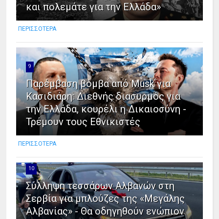
και πολεμάτε για την Ελλάδα»
ΠΕΡΙΣΣΟΤΕΡΑ
9
Παρέμβαση βόμβα από Musk για
Κασιδιάρη: Διεθνής διασυρμός για
την Ελλάδα, κουρέλι η Δικαιοσύνη -
Τρέμουν τους Εθνικιστές
ΠΕΡΙΣΣΟΤΕΡΑ
10
Σύλληψη τεσσάρων Αλβανών στη
Σερβία για μπλούζες της «Μεγάλης
Αλβανίας» - Θα οδηγηθούν ενώπιον